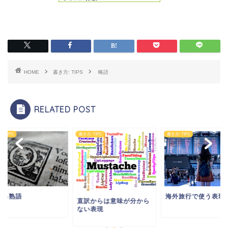
HOME
書き方: TIPS
略語
RELATED POST
: TIPS
書き方: TIPS
書き方: TIPS
海外旅行で使う表現
える熟語
直訳からは意味が分から
ない表現