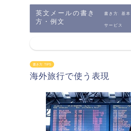
英文メールの書き
書き方: 基本
方・例文
サービス
書き方: TIPS
海外旅行で使う表現