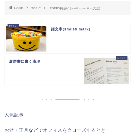
HOME
TOEIC
TOEIC事始め1(reading section,文法)
顔文字(smiley mark)
履歴書に書く表現
人気記事
お盆・正月などでオフィスをクローズするとき