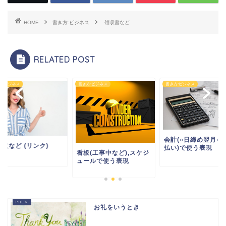
HOME
書き方:ビジネス
領収書など
RELATED POST
方:ビジネス
書き方:ビジネス
書き方:ビジネス
会計(○日締め翌月○
状など (リンク)
払い)で使う表現
看板(工事中など),スケジ
ュールで使う表現
お礼をいうとき