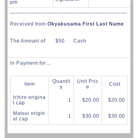
pm
——————————————————————-
Received from
Okyakusama First Last Name
The Amount of $50 Cash
In Payment for…
Quantit
Unit Pric
Item
Cost
y
e
Ichiro origina
1
$20.00
$20.00
l cap
Matsui origin
1
$30.00
$30.00
al cap