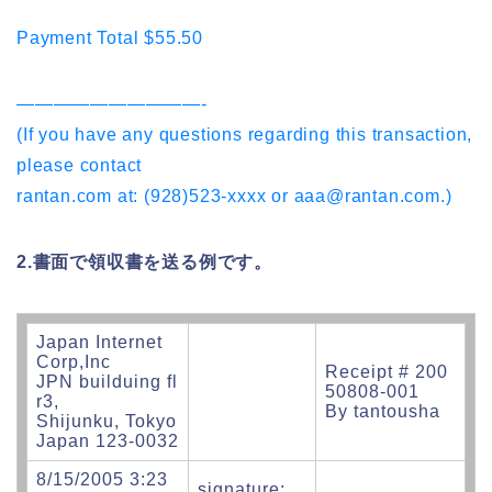
Payment Total $55.50
——————————-
(If you have any questions regarding this transaction,
please contact
rantan.com at: (928)523-xxxx or aaa@rantan.com.)
2.書面で領収書を送る例です。
Japan Internet
Corp,Inc
Receipt # 200
JPN builduing fl
50808-001
r3,
By tantousha
Shijunku, Tokyo
Japan 123-0032
8/15/2005 3:23
signature: