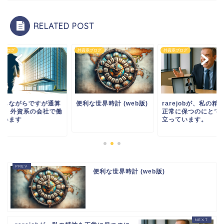
RELATED POST
系ブログ
外資系ブログ
外資系ブログ
職しながらですが通算
便利な世界時計 (web版)
rarejobが、私の精
2年、外資系の会社で働
正常に保つのにとて
ています
立っています。
便利な世界時計 (web版)