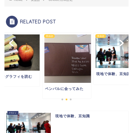
RELATED POST
話
英会話
英会話
現地で体験、豆知識
イオグラフィを読む
ペンパルに会ってみた
現地で体験、豆知識