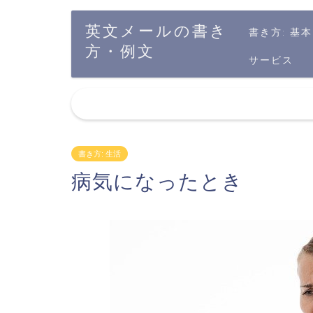
英文メールの書き
書き方: 基本
方・例文
サービス
書き方: 生活
病気になったとき