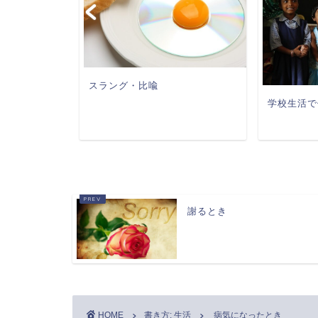
スラング・比喩
クリスマスな
学校生活で
謝るとき
HOME
書き方: 生活
病気になったとき