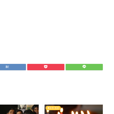
書き方: 生活
書